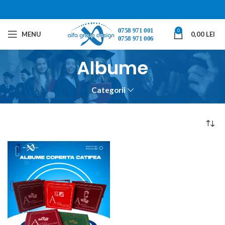
0
MENU
0,00
LEI
Albume
Categorii