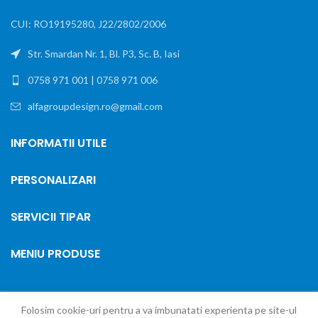
CUI: RO19195280, J22/2802/2006
Str. Smardan Nr. 1, Bl. P3, Sc. B, Iasi
0758 971 001 | 0758 971 006
alfagroupdesign.ro@gmail.com
INFORMATII UTILE
PERSONALIZARI
SERVICII TIPAR
MENIU PRODUSE
Folosim cookie-uri pentru a va imbunatati experienta pe site-ul
2024
ALFA GROUP DESIGN. RO SRL