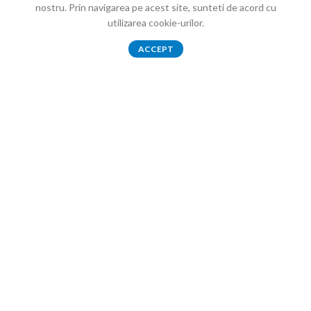
nostru. Prin navigarea pe acest site, sunteti de acord cu
utilizarea cookie-urilor.
0
ACCEPT
Shop
Wishlist
Cart
My account