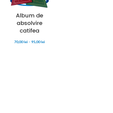
Album de
absolvire
catifea
Interval
70,00
lei
–
95,00
lei
de
prețuri:
70,00 lei
până
la
95,00 lei