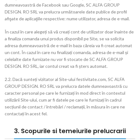
dumneavoastră de Facebook sau Google, SC ALFA GROUP
DESIGN. RO SRL va prelucra următoarele date publice de profil
afişate de aplicaţiile respective: nume utilizator, adresa de e-mail.
În cazul în care alegeți să vă creați cont de utilizator doar înainte de
a finaliza comanda unui produs disponibil pe Site, se va solicita
adresa dumneavoastră de e-mail în baza căreia va fi creat automat
un cont. În cazul în care nu finalizați comanda, adresa de e-mail și
celelalte date furnizate nu vor fi stocate de SC ALFA GROUP
DESIGN. RO SRL, iar contul creat va fi șters automat.
2.2. Dacă sunteți vizitator al Site-ului festivitate.com, SC ALFA
GROUP DESIGN. RO SRL va prelucra datele dumneavoastră cu
caracter personal pe care le furnizați în mod direct în contextul
utilizării Site-ului, cum ar fi datele pe care le furnizați în cadrul
secțiunii de contact / întrebări / reclamații, în măsura în care ne
contactați în acest fel.
3. Scopurile si temeiurile prelucrarii