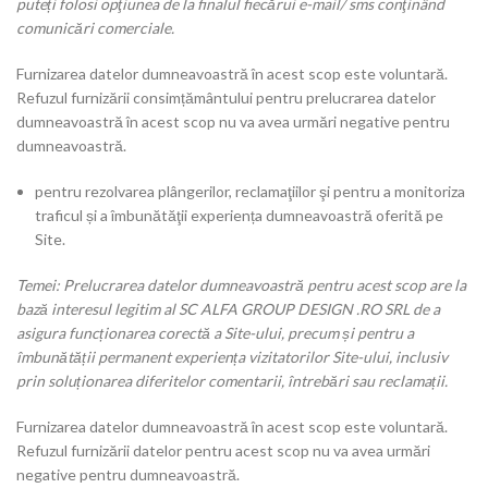
puteți folosi opţiunea de la finalul fiecărui e-mail/ sms conţinând
comunicări comerciale.
Furnizarea datelor dumneavoastră în acest scop este voluntară.
Refuzul furnizării consimțământului pentru prelucrarea datelor
dumneavoastră în acest scop nu va avea urmări negative pentru
dumneavoastră.
pentru rezolvarea plângerilor, reclamaţiilor şi pentru a monitoriza
traficul și a îmbunătăţii experiența dumneavoastră oferită pe
Site.
Temei: Prelucrarea datelor dumneavoastră pentru acest scop are la
bază interesul legitim al SC ALFA GROUP DESIGN .RO SRL de a
asigura funcționarea corectă a Site-ului, precum și pentru a
îmbunătății permanent experiența vizitatorilor Site-ului, inclusiv
prin soluționarea diferitelor comentarii, întrebări sau reclamații.
Furnizarea datelor dumneavoastră în acest scop este voluntară.
Refuzul furnizării datelor pentru acest scop nu va avea urmări
negative pentru dumneavoastră.