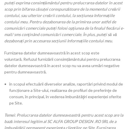
puteți exprima consimțământul pentru prelucrarea datelor în acest
scop prin bifarea căsuței corespunzătoare de la momentul creării
contului, sau ulterior creării contului, la secțiunea Informațiile
contului meu. Pentru dezabonarea de la primirea unor astfel de
comunicări comerciale puteți folosi opţiunea de la finalul fiecărui e-
mail/ sms conţinând comunicări comerciale. În plus, puteți să vă
dezabonați prin accesarea secțiunii Informațiile contului meu.
Furnizarea datelor dumneavoastră în acest scop este
voluntară. Refuzul furnizării consimțământului pentru prelucrarea
datelor dumneavoastră în acest scop nu va avea urmări negative
pentru dumneavoastră.
în scopul efectuării diverselor analize, raportări privind modul de
funcționare a Site-ului, realizarea de profiluri de preferinţe de
consum, în principal, în vederea îmbunătăţiri experienței oferite
pe Site.
Temei: Prelucrarea datelor dumneavoastră pentru acest scop are la
bază interesul legitim al SC ALFA GROUP DESIGN .RO SRL de a
îmbunătății permanent experiența clienților pe Site. Furnizarea