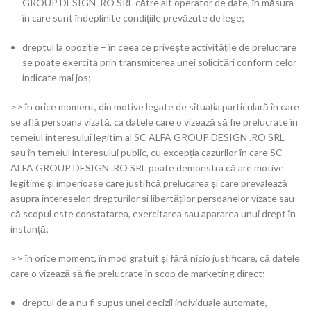
GROUP DESIGN .RO SRL către alt operator de date, în măsura
în care sunt îndeplinite condițiile prevăzute de lege;
dreptul la opoziție – în ceea ce privește activitățile de prelucrare
se poate exercita prin transmiterea unei solicitări conform celor
indicate mai jos;
>> în orice moment, din motive legate de situația particulară în care
se află persoana vizată, ca datele care o vizează să fie prelucrate în
temeiul interesului legitim al SC ALFA GROUP DESIGN .RO SRL
sau în temeiul interesului public, cu excepția cazurilor în care SC
ALFA GROUP DESIGN .RO SRL poate demonstra că are motive
legitime și imperioase care justifică prelucarea și care prevalează
asupra intereselor, drepturilor și libertăților persoanelor vizate sau
că scopul este constatarea, exercitarea sau apararea unui drept în
instanță;
>> în orice moment, în mod gratuit și fără nicio justificare, că datele
care o vizează să fie prelucrate în scop de marketing direct;
dreptul de a nu fi supus unei decizii individuale automate,