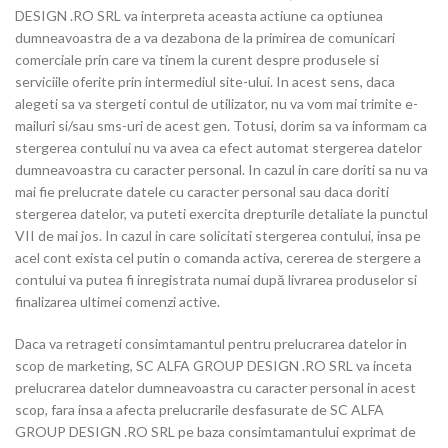
DESIGN .RO SRL va interpreta aceasta actiune ca optiunea
dumneavoastra de a va dezabona de la primirea de comunicari
comerciale prin care va tinem la curent despre produsele si
serviciile oferite prin intermediul site-ului. In acest sens, daca
alegeti sa va stergeti contul de utilizator, nu va vom mai trimite e-
mailuri si/sau sms-uri de acest gen. Totusi, dorim sa va informam ca
stergerea contului nu va avea ca efect automat stergerea datelor
dumneavoastra cu caracter personal. In cazul in care doriti sa nu va
mai fie prelucrate datele cu caracter personal sau daca doriti
stergerea datelor, va puteti exercita drepturile detaliate la punctul
VII de mai jos. In cazul in care solicitati stergerea contului, insa pe
acel cont exista cel putin o comanda activa, cererea de stergere a
contului va putea fi inregistrata numai după livrarea produselor si
finalizarea ultimei comenzi active.
Daca va retrageti consimtamantul pentru prelucrarea datelor in
scop de marketing, SC ALFA GROUP DESIGN .RO SRL va inceta
prelucrarea datelor dumneavoastra cu caracter personal in acest
scop, fara insa a afecta prelucrarile desfasurate de SC ALFA
GROUP DESIGN .RO SRL pe baza consimtamantului exprimat de