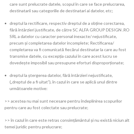
care sunt prelucrate datele, scopul în care se face prelucrarea,
destinatarii sau categoriile de destinatari ai datelor, etc;
dreptul la rectificare, respectiv dreptul de a obține corectarea,
fără întârzieri justificate, de către SC ALFA GROUP DESIGN .RO
SRL a datelor cu caracter personal inexacte/ nejustificate,
precum și completarea datelor incomplete; Rectificarea/
completarea va fi comunicată fiecărui destinatar la care au fost
transmise datele, cu excepția cazului în care acest lucru se
dovedește imposibil sau presupune eforturi disproporționate;
dreptul la ștergerea datelor, fără întârzieri nejustificate,
(„dreptul de a fi uitat”), în cazul in care se aplică unul dintre
următoarele motive:
>> acestea nu mai sunt necesare pentru îndeplinirea scopurilor
pentru care au fost colectate sau prelucrate;
>> în cazul în care este retras consimțământul și nu există niciun alt
temei juridic pentru prelucrare;