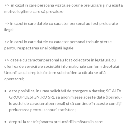
>> în cazul în care persoana vizată se opune prelucrării și nu există
motive legitime care să prevaleze;
>> în cazul în care datele cu caracter personal au fost prelucrate
ilegal;
>> în cazul în care datele cu caracter personal trebuie șterse
pentru respectarea unei obligații legale;
>> datele cu caracter personal au fost colectate în legătură cu
oferirea de servicii ale societății informaționale conform dreptului
Uniunii sau al dreptului intern sub incidenta căruia se află
operatorul;
este posibil ca, în urma solicitării de ștergere a datelor, SC ALFA
GROUP DESIGN .RO SRL să anonimizeze aceste date (lipsindu-
le astfel de caracterul personal) și să continue în aceste condiții
prelucrarea pentru scopuri statistice;
dreptul la restricționarea prelucrării în măsura în care: