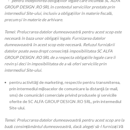
· pentru îndeplinirea obligațiilor legale care incumbă SC ALFA
GROUP DESIGN .RO SRL în contextul serviciilor prestate prin
intermediul Site-ului, inclusiv a obligațiilor în materie fiscală,
precum și în materie de arhivare.
Temei: Prelucrarea datelor dumneavoastră pentru acest scop este
necesară în baza unor obligații legale. Furnizarea datelor
dumneavoastră în acest scop este necesară. Refuzul furnizării
datelor poate avea drept consecință imposibilitatea SC ALFA
GROUP DESIGN .RO SRL de a respecta obligațiile legale care îi
revin și deci în imposibilitatea de a vă oferi serviciile prin
intermediul Site-ului.
pentru activităţi de marketing, respectiv pentru transmiterea,
prin intermediul mijloacelor de comunicare la distanţă (e-mail,
sms) de comunicări comerciale privind produsele şi serviciile
oferite de SC ALFA GROUP DESIGN .RO SRL, prin intermediul
Site-ului.
Temei: Prelucrarea datelor dumneavoastră pentru acest scop are la
bază consimțământul dumneavoastră, dacă alegeți să-l furnizați.​Vă