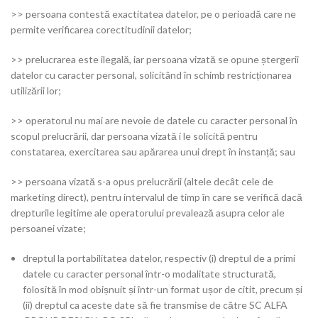
>> persoana contestă exactitatea datelor, pe o perioadă care ne
permite verificarea corectitudinii datelor;
>> prelucrarea este ilegală, iar persoana vizată se opune ștergerii
datelor cu caracter personal, solicitând în schimb restricționarea
utilizării lor;
>> operatorul nu mai are nevoie de datele cu caracter personal în
scopul prelucrării, dar persoana vizată i le solicită pentru
constatarea, exercitarea sau apărarea unui drept în instanță; sau
>> persoana vizată s-a opus prelucrării (altele decât cele de
marketing direct), pentru intervalul de timp în care se verifică dacă
drepturile legitime ale operatorului prevalează asupra celor ale
persoanei vizate;
dreptul la portabilitatea datelor, respectiv (i) dreptul de a primi
datele cu caracter personal într-o modalitate structurată,
folosită în mod obișnuit și într-un format ușor de citit, precum și
(ii) dreptul ca aceste date să fie transmise de către SC ALFA