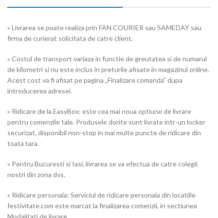
» Livrarea se poate realiza prin FAN COURIER sau SAMEDAY sau
firma de curierat solicitata de catre client.
» Costul de transport variaza in functie de greutatea si de numarul
de kilometri si nu este inclus in preturile afisate in magazinul online.
Acest cost va fi afisat pe pagina „Finalizare comanda” dupa
introducerea adresei.
» Ridicare de la EasyBox: este cea mai noua optiune de livrare
pentru comenzile tale. Produsele dorite sunt livrate intr-un locker
securizat, disponibil non-stop in mai multe puncte de ridicare din
toata tara.
» Pentru Bucuresti si Iasi, livrarea se va efectua de catre colegii
nostri din zona dvs.
» Ridicare personala: Serviciul de ridicare personala din locatiile
festivitate.com este marcat la finalizarea comenzii, in sectiunea
Modalitati de livrare.