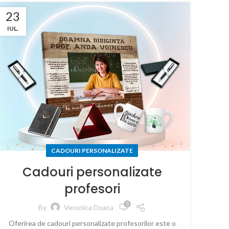
23
IUL.
CADOURI PERSONALIZATE
Cadouri personalizate
profesori
0
By
Veronica Doaca
Oferirea de cadouri personalizate profesorilor este o