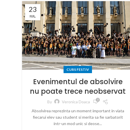
23
IUL.
CURS FESTIV
Evenimentul de absolvire
nu poate trece neobservat
0
By
Veronica Doaca
Absolvirea reprezinta un moment important in viata
fiecarui elev sau student si merita sa fie sarbatorit
intr-un mod unic si deose...