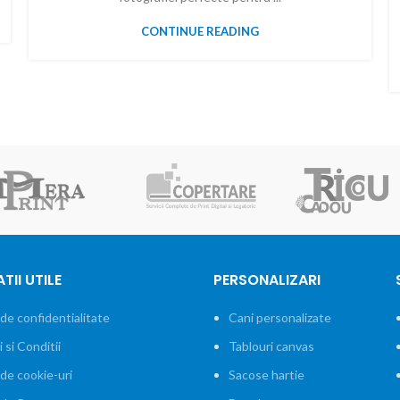
CONTINUE READING
TII UTILE
PERSONALIZARI
 de confidentialitate
Cani personalizate
si Conditii
Tablouri canvas
 de cookie-uri
Sacose hartie