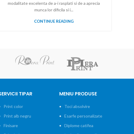
modalitate excelenta de a-i rasplati si de a aprecia
munca lor dificila si i...
CONTINUE READING
SERVICII TIPAR
MENIU PRODUSE
Print color
Toci absolvire
Print alb negru
Esarfe personalizate
Finisare
Diplome catifea