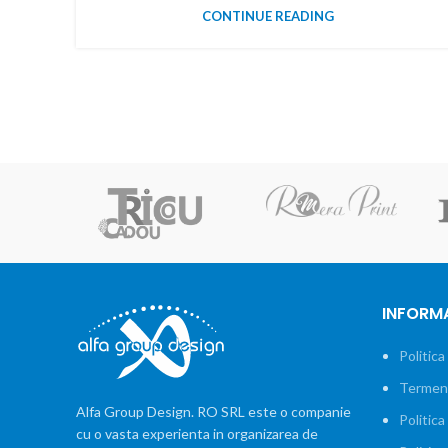
CONTINUE READING
INFORMA
Politica
Termeni 
Alfa Group Design. RO SRL este o companie
Politica
cu o vasta experienta in organizarea de