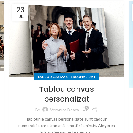
23
IUL.
TABLOU CANVAS PERSONALIZAT
Tablou canvas
personalizat
0
By
Veronica Doaca
Tablourile canvas personalizate sunt cadouri
memorabile care transmit emotii si amintiri. Alegerea
fotografiei perfecte pentru ...